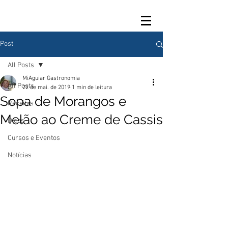
Post
All Posts
MiAguiar Gastronomia
All Posts
22 de mai. de 2019
1 min de leitura
Sopa de Morangos e
Receitas
Melão ao Creme de Cassis
Dicas
Cursos e Eventos
Notícias