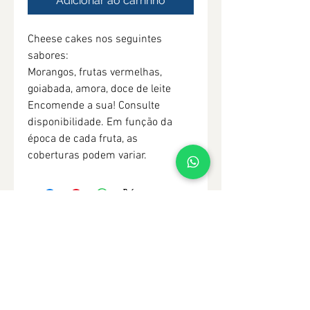
Adicionar ao carrinho
Cheese cakes nos seguintes 
sabores:
Morangos, frutas vermelhas, 
goiabada, amora, doce de leite
Encomende a sua! Consulte 
disponibilidade. Em função da 
época de cada fruta, as 
coberturas podem variar.
Vamos planejar seu Evento
Juntos?
Solicite um orçamento!
WhatsApp
:
(41) 98500-1125