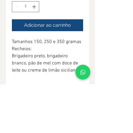
Adicionar ao carrinho
Tamanhos 150, 250 e 350 gramas
Recheios: 
Brigadeiro preto, brigadeiro 
branco, pão de mel com doce de 
leite ou creme de limão siciliano
Vamos planejar seu Evento
Juntos?
Solicite um orçamento!
WhatsApp
:
(41) 98500-1125